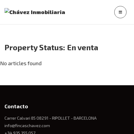
Property Status:
En venta
No articles found
Contacto
Carrer Calvari 85 08291 - RIPOLLET - BARCELONA
info@fincaschavez.com
+34 935 355 057