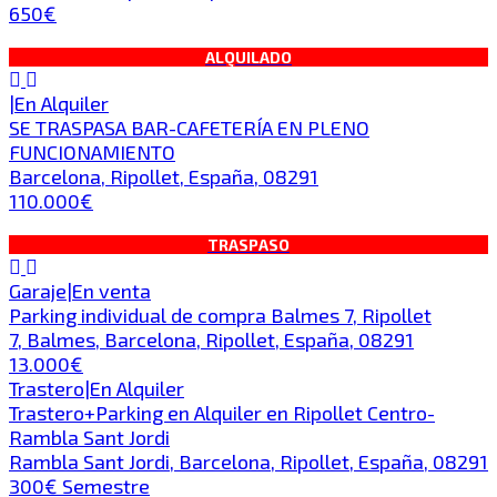
650€
ALQUILADO
|
En Alquiler
SE TRASPASA BAR-CAFETERÍA EN PLENO
FUNCIONAMIENTO
Barcelona, Ripollet, España, 08291
110.000€
TRASPASO
Garaje
|
En venta
Parking individual de compra Balmes 7, Ripollet
7, Balmes, Barcelona, Ripollet, España, 08291
13.000€
Trastero
|
En Alquiler
Trastero+Parking en Alquiler en Ripollet Centro-
Rambla Sant Jordi
Rambla Sant Jordi, Barcelona, Ripollet, España, 08291
300€ Semestre