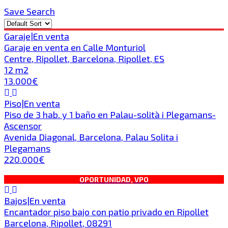
Save Search
Garaje
|
En venta
Garaje en venta en Calle Monturiol
Centre, Ripollet, Barcelona, Ripollet, ES
12 m2
13.000€
Piso
|
En venta
Piso de 3 hab. y 1 baño en Palau-solità i Plegamans-
Ascensor
Avenida Diagonal, Barcelona, Palau Solita i
Plegamans
220.000€
OPORTUNIDAD, VPO
Bajos
|
En venta
Encantador piso bajo con patio privado en Ripollet
Barcelona, Ripollet, 08291