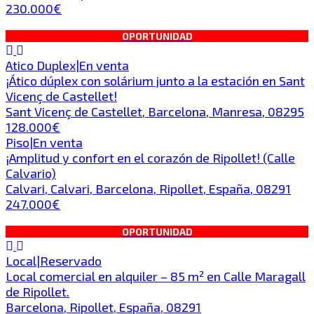
230.000€
OPORTUNIDAD
Atico Duplex
|
En venta
¡Ático dúplex con solárium junto a la estación en Sant
Vicenç de Castellet!
Sant Vicenç de Castellet, Barcelona, Manresa, 08295
128.000€
Piso
|
En venta
¡Amplitud y confort en el corazón de Ripollet! (Calle
Calvario)
Calvari, Calvari, Barcelona, Ripollet, España, 08291
247.000€
OPORTUNIDAD
Local
|
Reservado
Local comercial en alquiler – 85 m² en Calle Maragall
de Ripollet.
Barcelona, Ripollet, España, 08291