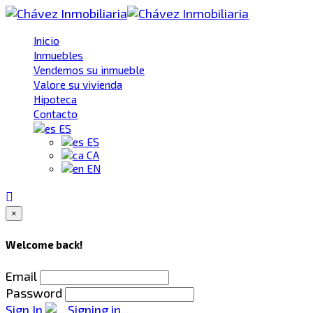
Inicio
Inmuebles
Vendemos su inmueble
Valore su vivienda
Hipoteca
Contacto
ES
ES
CA
EN
×
Welcome back!
Email
Password
Sign In
Signing in...