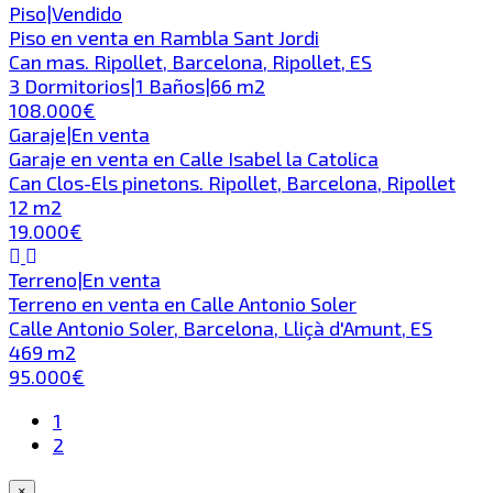
Piso
|
Vendido
Piso en venta en Rambla Sant Jordi
Can mas. Ripollet, Barcelona, Ripollet, ES
3 Dormitorios
|
1 Baños
|
66 m2
108.000€
Garaje
|
En venta
Garaje en venta en Calle Isabel la Catolica
Can Clos-Els pinetons. Ripollet, Barcelona, Ripollet
12 m2
19.000€
Terreno
|
En venta
Terreno en venta en Calle Antonio Soler
Calle Antonio Soler, Barcelona, Lliçà d'Amunt, ES
469 m2
95.000€
1
2
×