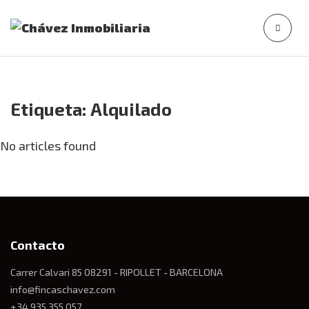
Etiqueta:
Alquilado
No articles found
Contacto
Carrer Calvari 85 08291 - RIPOLLET - BARCELONA
info@fincaschavez.com
+34 935 355 057